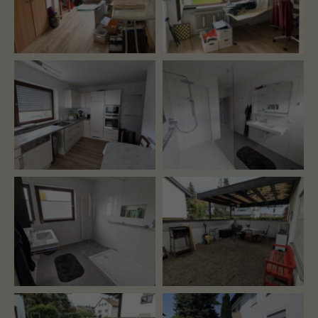
About us
Lorem ipsum dolor sit amet, consectetuer
adipiscing elit.
Aenean commodo ligula eget dolor. Aenean
massa. Cum sociis natoque penatibus et magnis
dis parturient montes, nascetur ridiculus mus.
Donec quam felis, ultricies nec.