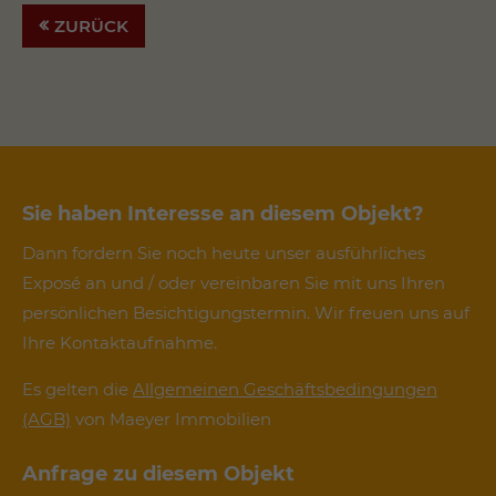
ZURÜCK
Sie haben Interesse an diesem Objekt?
Dann fordern Sie noch heute unser ausführliches
Exposé an und / oder vereinbaren Sie mit uns Ihren
persönlichen Besichtigungstermin. Wir freuen uns auf
Ihre Kontaktaufnahme.
Es gelten die
Allgemeinen Geschäftsbedingungen
(AGB)
von Maeyer Immobilien
Anfrage zu diesem Objekt