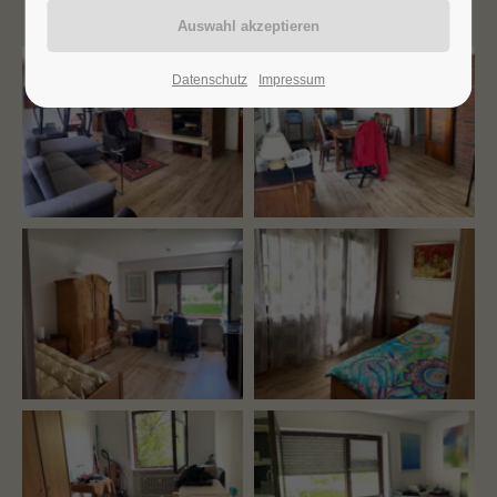
24h
/ 365days
Datenschutz
Impressum
We offer support for our customers
Mon - Fri 8:00am - 5:00pm
(GMT +1)
Get in touch
Cybersteel Inc.
376-293 City Road, Suite 600
San Francisco, CA 94102
Have any questions?
+44 1234 567 890
Drop us a line
info@yourdomain.com