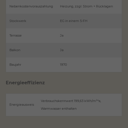
Nebenkostenvorauszahlung
Heizung, zzgl. Strom + Rücklagen
Stockwerk
EG in einem 5-FH
Terrasse
Ja
Balkon
Ja
Baujahr
1970
Energieeffizienz
Verbrauchskennwert 199,63 kWh/m²*a,
Energieausweis
Warmwasser enthalten