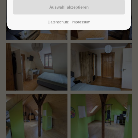
24h
/ 365days
Datenschutz
Impressum
We offer support for our customers
Mon - Fri 8:00am - 5:00pm
(GMT +1)
Get in touch
Cybersteel Inc.
376-293 City Road, Suite 600
San Francisco, CA 94102
Have any questions?
+44 1234 567 890
Drop us a line
info@yourdomain.com