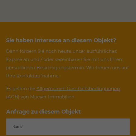
Sie haben Interesse an diesem Objekt?
Dann fordern Sie noch heute unser ausführliches
Exposé an und / oder vereinbaren Sie mit uns Ihren
persönlichen Besichtigungstermin. Wir freuen uns auf
Ihre Kontaktaufnahme.
Es gelten die
Allgemeinen Geschäftsbedingungen
(AGB)
von Maeyer Immobilien
Anfrage zu diesem Objekt