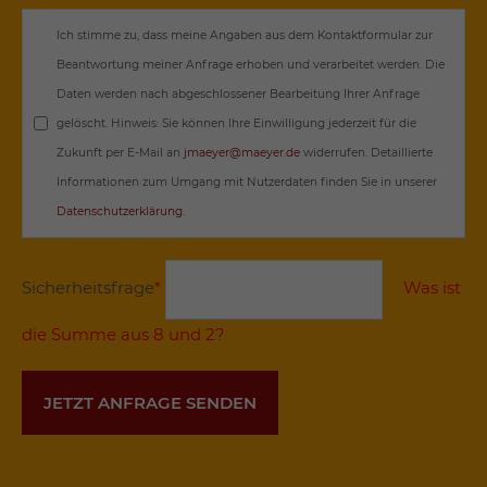
Ich stimme zu, dass meine Angaben aus dem Kontaktformular zur
Beantwortung meiner Anfrage erhoben und verarbeitet werden. Die
Daten werden nach abgeschlossener Bearbeitung Ihrer Anfrage
gelöscht. Hinweis: Sie können Ihre Einwilligung jederzeit für die
Zukunft per E-Mail an
jmaeyer@maeyer.de
widerrufen. Detaillierte
Informationen zum Umgang mit Nutzerdaten finden Sie in unserer
Datenschutzerklärung
.
Sicherheitsfrage
*
Was ist
die Summe aus 8 und 2?
JETZT ANFRAGE SENDEN