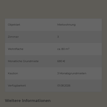
Objektart
Mietwohnung
Zimmer
3
Wohnfläche
ca. 80 m²
Monatliche Grundmiete
680 €
Kaution
3 Monatsgrundmieten
Verfügbarkeit
01.08.2026
Weitere Informationen