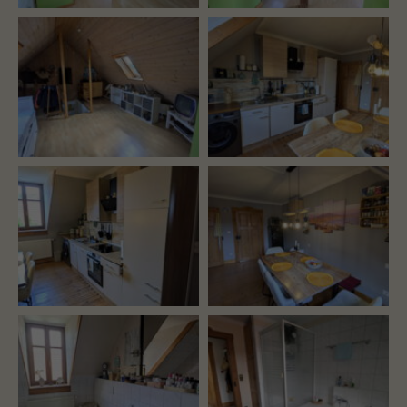
About us
Lorem ipsum dolor sit amet, consectetuer
adipiscing elit.
Aenean commodo ligula eget dolor. Aenean
massa. Cum sociis natoque penatibus et magnis
dis parturient montes, nascetur ridiculus mus.
Donec quam felis, ultricies nec.