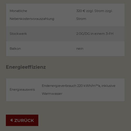
Monatliche
320 € zzgl. Strom zzgl.
Nebenkostenvorauszahlung
Strom
Stockwerk
2.OG/DG in einem 3-FH
Balkon
nein
Energieeffizienz
Endenergieverbrauch 220 kWh/m²*a, inklusive
Energieausweis
Warmwasser
ZURÜCK